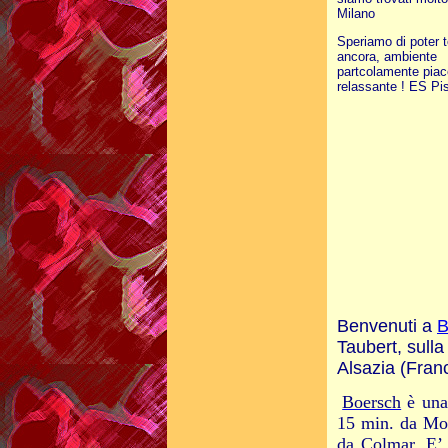
Milano
Speriamo di poter t
ancora, ambiente
partcolamente piac
relassante ! ES Pi
Benvenuti a
B
Taubert, sull
Alsazia
(Franc
Boersch
è una 
15 min. da Mon
da Colmar. E’ s