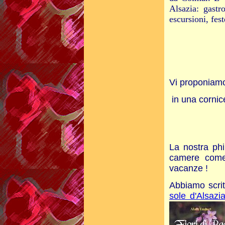
Alsazia: gastr
escursioni, fes
Vi proponiamo
in una cornic
La nostra ph
camere come
vacanze !
Abbiamo scritt
sole d'Alsazi