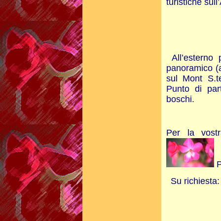
turistiche sul
All’esterno 
panoramico (a
sul Mont S.t
Punto di par
boschi.
Per la vost
P
Su richiesta: