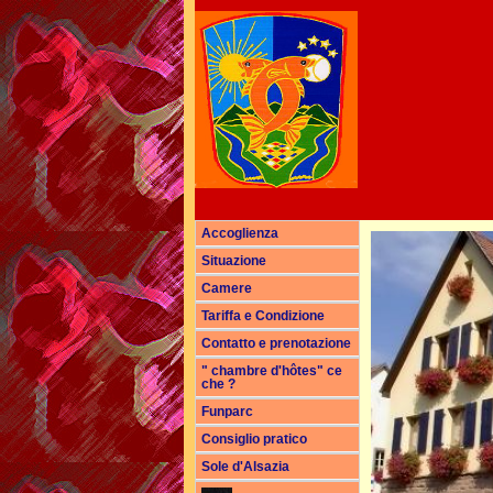
Accoglienza
Situazione
Camere
Tariffa e Condizione
Contatto e prenotazione
" chambre d'hôtes" ce
che ?
Funparc
Consiglio pratico
Sole d'Alsazia