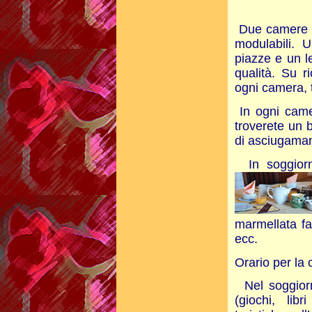
Due camere 
modulabili. 
piazze e un l
qualità. Su r
ogni camera, 
In ogni came
troverete un 
di asciugaman
In soggior
marmellata fat
ecc.
Orario per la
Nel soggior
(giochi, lib