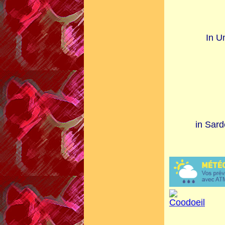
In U
in Sar