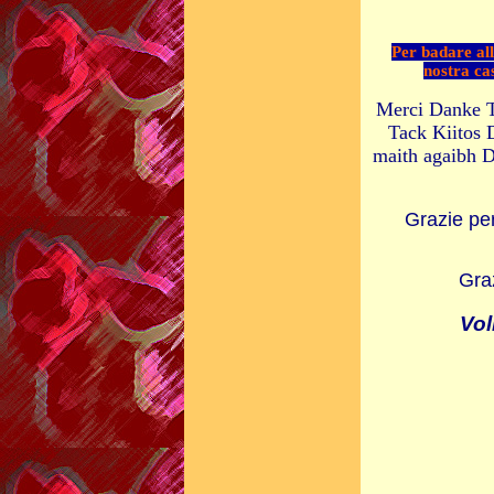
Per badare all
nostra ca
Merci Danke T
Tack Kiitos
maith agaibh D
Grazie per
Graz
Vol