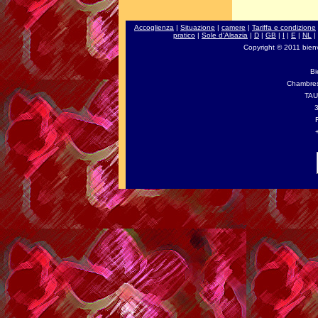
Accoglienza
|
Situazione
|
camere
|
Tariffa e condizione
pratico
|
Sole d'Alsazia
|
D
|
GB
|
I
|
E
|
NL
|
Copyright © 2011 bienve
Bi
Chambres 
TAU
3